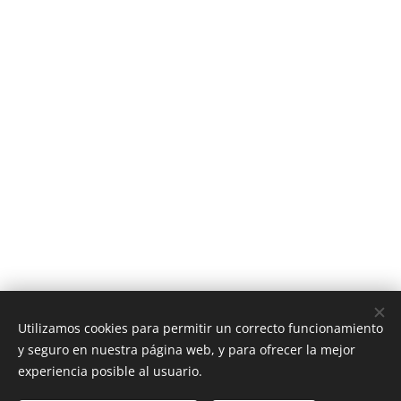
Utilizamos cookies para permitir un correcto funcionamiento
y seguro en nuestra página web, y para ofrecer la mejor
MY GENERATION ®
experiencia posible al usuario.
Todos los derechos reservados 2020