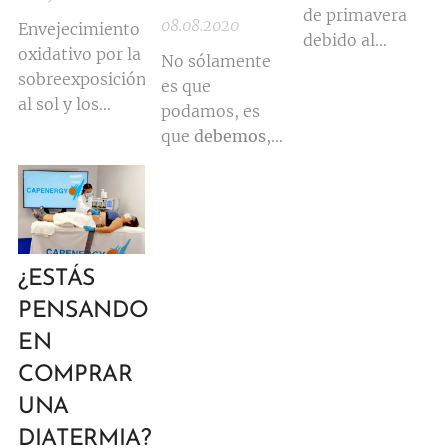
de primavera
08.08.2020
Envejecimiento
debido al
oxidativo por la
No sólamente
COVID-19, este
sobreexposición
es que
año los
al sol y los
podamos, es
corporales
se
excesos del
que
debemos
,
están haciendo
verano: nuevas
porque es
a tope en pleno
manchas para
precisamente
verano y van a
la piel,
en esta época
seguir siendo
deshidratación
de mayor sol
muy
y arrugas:
cuando más
demandados en
¿ESTÁS
Combate
envejecen, se
septiembre
imperfecciones
PENSANDO
oxidan y más se
con
manchan las
EN
KERADERMIC
pieles
COMPRAR
UNA
DIATERMIA?