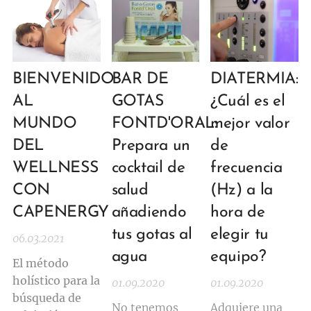
BIENVENIDO
BAR DE
DIATERMIA:
AL
GOTAS
¿Cuál es el
MUNDO
FONTD'ORAL:
mejor valor
DEL
Prepara un
de
WELLNESS
cocktail de
frecuencia
CON
salud
(Hz) a la
CAPENERGY
añadiendo
hora de
tus gotas al
elegir tu
06.03.2021
agua
equipo?
El método
holístico para la
01.09.2020
01.09.2020
búsqueda de
No tenemos
Adquiere una