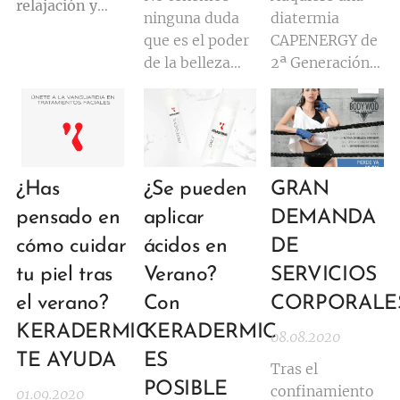
relajación y
ninguna duda
diatermia
bienestar desde
que es el poder
CAPENERGY de
los
de la belleza
2ª Generación y
tratamientos
interior de cada
llévatelos
estéticos
ser humano lo
TODOS porque
que hace brillar
el equipo te
nuestra belleza
asesora de los
externa.
Añade
Hz más
¿Has
¿Se pueden
GRAN
20 gotas
en un
adecuados en
pensado en
aplicar
DEMANDA
vaso de agua ¡Y
cada caso
ACTIVA EL
(0,448 KHz -
cómo cuidar
ácidos en
DE
CUERPO!
0,8 MHz - 1
tu piel tras
Verano?
SERVICIOS
MHz - 1,2
el verano?
Con
CORPORALE
MHz)
KERADERMIC
KERADERMIC
08.08.2020
TE AYUDA
ES
Tras el
POSIBLE
confinamiento
01.09.2020