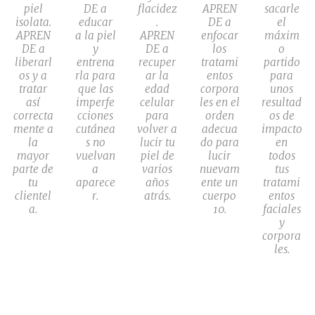
piel
DE a
flacidez
APREN
sacarle
isolata.
educar
.
DE a
el
APREN
a la piel
APREN
enfocar
máxim
DE a
y
DE a
los
o
liberarl
entrena
recuper
tratami
partido
os y a
rla para
ar la
entos
para
tratar
que las
edad
corpora
unos
así
imperfe
celular
les en el
resultad
correcta
cciones
para
orden
os de
mente a
cutánea
volver a
adecua
impacto
la
s no
lucir tu
do para
en
mayor
vuelvan
piel de
lucir
todos
parte de
a
varios
nuevam
tus
tu
aparece
años
ente un
tratami
clientel
r.
atrás.
cuerpo
entos
a.
10.
faciales
y
corpora
les.