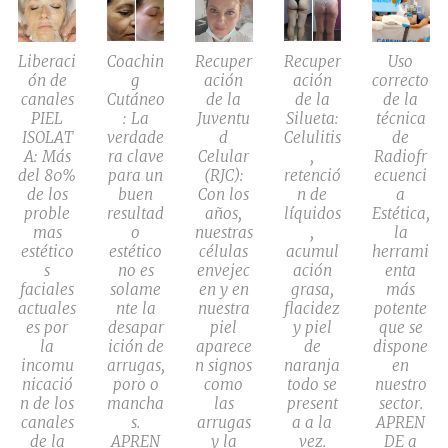
Liberaci
Coachin
Recuper
Recuper
Uso
ón de
g
ación
ación
correcto
canales
Cutáneo
de la
de la
de la
PIEL
: La
Juventu
Silueta:
técnica
ISOLAT
verdade
d
Celulitis
de
A: Más
ra clave
Celular
,
Radiofr
del 80%
para un
(RJC):
retenció
ecuenci
de los
buen
Con los
n de
a
proble
resultad
años,
líquidos
Estética,
mas
o
nuestras
,
la
estético
estético
células
acumul
herrami
s
no es
envejec
ación
enta
faciales
solame
en y en
grasa,
más
actuales
nte la
nuestra
flacidez
potente
es por
desapar
piel
y piel
que se
la
ición de
aparece
de
dispone
incomu
arrugas,
n signos
naranja
en
nicació
poro o
como
todo se
nuestro
n de los
mancha
las
present
sector.
canales
s.
arrugas
a a la
APREN
de la
APREN
y la
vez.
DE a