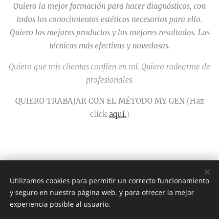
Quiero la mejor formación para hacer diagnósticos, con
todos los conocimientos estéticos necesarios para ello.
Quiero los mejores productos y los mejores resultados. Las
técnicas más efectivas y novedosas.
Quiero que mis clientas confíen en mí. Quiero rodearme de
profesionales.
QUIERO TRABAJAR CON EL MÉTODO MY GEN
(Haz
click
aquí.
)
Utilizamos cookies para permitir un correcto funcionamiento
y seguro en nuestra página web, y para ofrecer la mejor
MY GENERATION ®
experiencia posible al usuario.
Todos los derechos reservados 2020