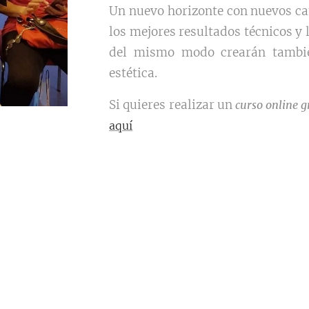
Un nuevo horizonte con nuevos cam
los mejores resultados técnicos y
del mismo modo crearán tambié
estética.
Si quieres realizar un
curso online g
aquí