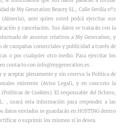
al, le informamos que sus datos pasarán a formar
ridad de My Generation Beauty SL., Calle Sevilla nº2
(Almería), ante quien usted podrá ejercitar sus
icación y cancelación. Sus datos se tratarán con la
informado de asuntos relativos a My Generation, y
ón de campañas comerciales y publicidad a través de
as o por cualquier otro medio. Para ejercitar los
 en contacto con info@mygeneration.es.
r y aceptar plenamente y sin reserva la Política de
onales existente (Aviso Legal), y en concreto la
 (Políticas de Cookies). El responsable del fichero,
. , usará esta información para responder a las
Los datos enviados se guardarán en HOSTING dentro
ectificar o suprimir los mismos si lo desea.